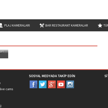
PLAJ KAMERALARI
BAR RESTAURANT KAMERALAR
TÜ
arı
SOSYAL MEDYADA TAKİP EDİN
S
e
live cams
ı
m)