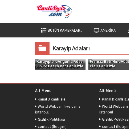
BÜTÜN KAMERALAR..
AMERIKA
Karayip Adaları
Karayipler , Anguilla Adası
Fransız Batı Hint Adal
ELVIS’ Beach Bar Canlı izle
Plajı Canlı izle
Alt Menü
Alt Menü
Kanal D canlı izle
Kanal D canlı izl
World Webcam live cams
World Webcam 
istanbul
istanbul
Gizlilik Politikası
Gizlilik Politikas
contact (İletişim)
contact (İletişi