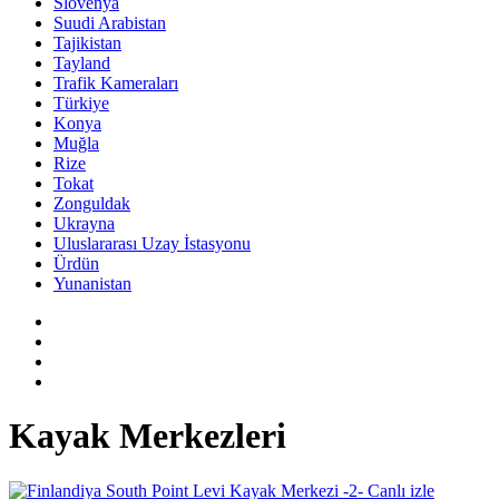
Slovenya
Suudi Arabistan
Tajikistan
Tayland
Trafik Kameraları
Türkiye
Konya
Muğla
Rize
Tokat
Zonguldak
Ukrayna
Uluslararası Uzay İstasyonu
Ürdün
Yunanistan
Kayak Merkezleri