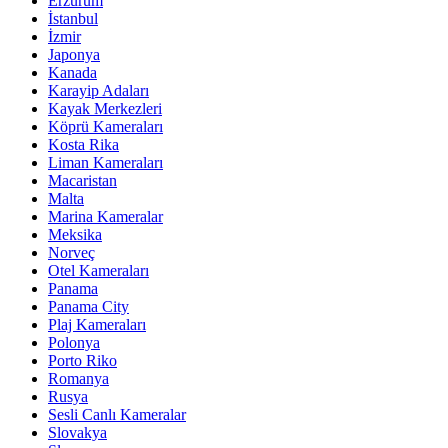
Erzurum
İstanbul
İzmir
Japonya
Kanada
Karayip Adaları
Kayak Merkezleri
Köprü Kameraları
Kosta Rika
Liman Kameraları
Macaristan
Malta
Marina Kameralar
Meksika
Norveç
Otel Kameraları
Panama
Panama City
Plaj Kameraları
Polonya
Porto Riko
Romanya
Rusya
Sesli Canlı Kameralar
Slovakya