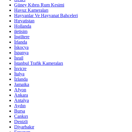
Güney Kıbrıs Rum Kesimi
Havuz Kameraları
Hayvanlar Ve Hayvanat Bahçeleri
Hırvatistan
Hollanda
iletisim
İngiltere
İrlanda
İskoçya
İspanya
İsrail
İstanbul Trafik Kameraları
İsviçre
İtalya
İzlanda
Jamaika
Afyon
Ankara
Antalya
Aydın
Bursa
Çankırı
Denizli
Diyarbakır