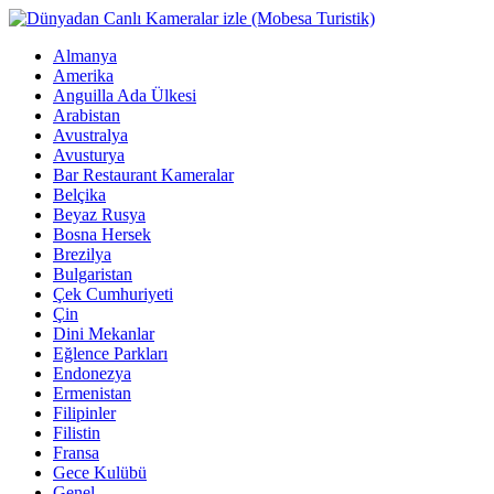
Almanya
Amerika
Anguilla Ada Ülkesi
Arabistan
Avustralya
Avusturya
Bar Restaurant Kameralar
Belçika
Beyaz Rusya
Bosna Hersek
Brezilya
Bulgaristan
Çek Cumhuriyeti
Çin
Dini Mekanlar
Eğlence Parkları
Endonezya
Ermenistan
Filipinler
Filistin
Fransa
Gece Kulübü
Genel