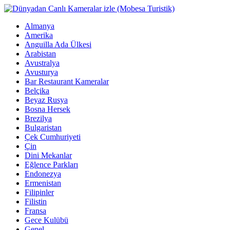
Almanya
Amerika
Anguilla Ada Ülkesi
Arabistan
Avustralya
Avusturya
Bar Restaurant Kameralar
Belçika
Beyaz Rusya
Bosna Hersek
Brezilya
Bulgaristan
Çek Cumhuriyeti
Çin
Dini Mekanlar
Eğlence Parkları
Endonezya
Ermenistan
Filipinler
Filistin
Fransa
Gece Kulübü
Genel