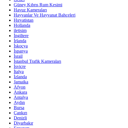
Güney Kıbrıs Rum Kesimi
Havuz Kameraları
Hayvanlar Ve Hayvanat Bahçeleri
Hırvatistan
Hollanda
iletisim
İngiltere
İrlanda
İskoçya
İspanya
İsrail
İstanbul Trafik Kameraları
İsviçre
İtalya
İzlanda
Jamaika
Afyon
Ankara
Antalya
Aydın
Bursa
Çankırı
Denizli
Diyarbakır