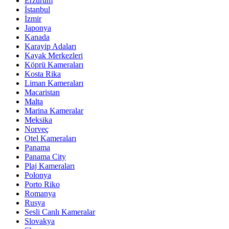
Erzurum
İstanbul
İzmir
Japonya
Kanada
Karayip Adaları
Kayak Merkezleri
Köprü Kameraları
Kosta Rika
Liman Kameraları
Macaristan
Malta
Marina Kameralar
Meksika
Norveç
Otel Kameraları
Panama
Panama City
Plaj Kameraları
Polonya
Porto Riko
Romanya
Rusya
Sesli Canlı Kameralar
Slovakya