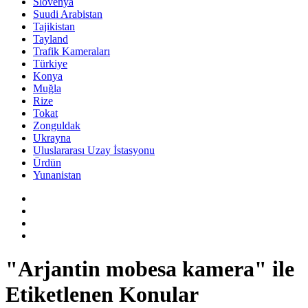
Slovenya
Suudi Arabistan
Tajikistan
Tayland
Trafik Kameraları
Türkiye
Konya
Muğla
Rize
Tokat
Zonguldak
Ukrayna
Uluslararası Uzay İstasyonu
Ürdün
Yunanistan
"Arjantin mobesa kamera" ile
Etiketlenen Konular