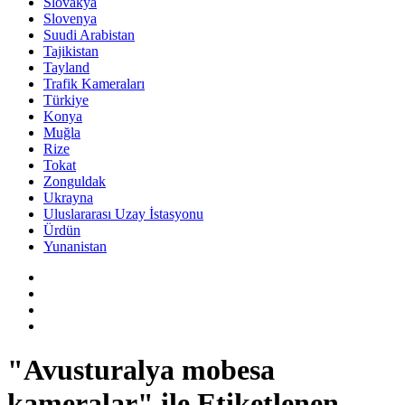
Slovakya
Slovenya
Suudi Arabistan
Tajikistan
Tayland
Trafik Kameraları
Türkiye
Konya
Muğla
Rize
Tokat
Zonguldak
Ukrayna
Uluslararası Uzay İstasyonu
Ürdün
Yunanistan
"Avusturalya mobesa
kameralar" ile Etiketlenen