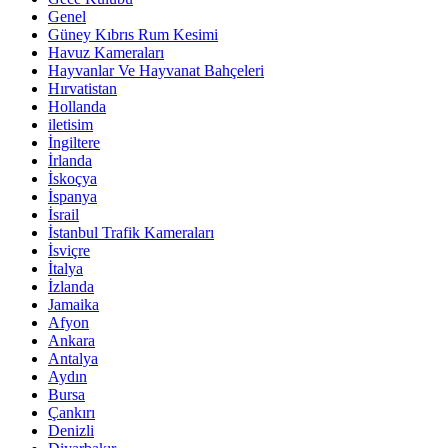
Genel
Güney Kıbrıs Rum Kesimi
Havuz Kameraları
Hayvanlar Ve Hayvanat Bahçeleri
Hırvatistan
Hollanda
iletisim
İngiltere
İrlanda
İskoçya
İspanya
İsrail
İstanbul Trafik Kameraları
İsviçre
İtalya
İzlanda
Jamaika
Afyon
Ankara
Antalya
Aydın
Bursa
Çankırı
Denizli