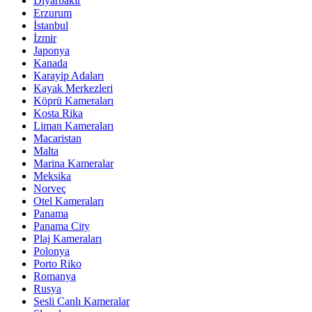
Diyarbakır
Erzurum
İstanbul
İzmir
Japonya
Kanada
Karayip Adaları
Kayak Merkezleri
Köprü Kameraları
Kosta Rika
Liman Kameraları
Macaristan
Malta
Marina Kameralar
Meksika
Norveç
Otel Kameraları
Panama
Panama City
Plaj Kameraları
Polonya
Porto Riko
Romanya
Rusya
Sesli Canlı Kameralar