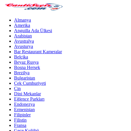
Almanya
Amerika
Anguilla Ada Ülkesi
Arabistan
Avustralya
Avusturya
Bar Restaurant Kameralar
Belçika
Beyaz Rusya
Bosna Hersek
Brezilya
Bulgaristan
Çek Cumhuriyeti
Çin
Dini Mekanlar
Eğlence Parkları
Endonezya
Ermenistan
Filipinler
Filistin
Fransa
Gece Kulübü