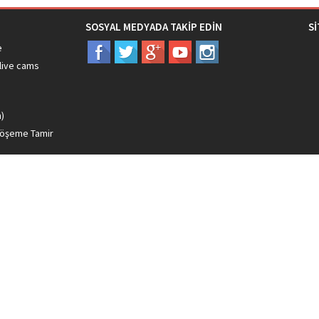
SOSYAL MEDYADA TAKİP EDİN
S
e
live cams
ı
m)
döşeme Tamir