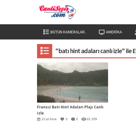
BÜTÜN KAMERALAR..
AMERIKA
"batı hint adaları canlı izle" ile
Fransız Batı Hint Adaları Plajı Canlı
izle
13 yıl önce
0
0
61.309