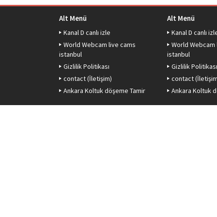
Alt Menü
Alt Menü
Kanal D canlı izle
Kanal D canlı izl
World Webcam live cams
World Webcam 
istanbul
istanbul
Gizlilik Politikası
Gizlilik Politikas
contact (İletişim)
contact (İletişi
Ankara Koltuk döşeme Tamir
Ankara Koltuk 