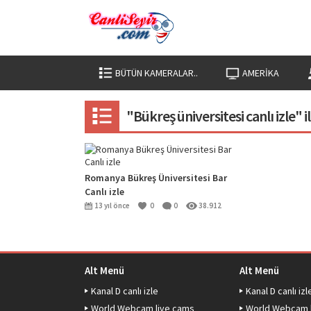
BÜTÜN KAMERALAR..
AMERIKA
"Bükreş üniversitesi canlı izle" 
Romanya Bükreş Üniversitesi Bar
Canlı izle
13 yıl önce
0
0
38.912
Alt Menü
Alt Menü
Kanal D canlı izle
Kanal D canlı izl
World Webcam live cams
World Webcam 