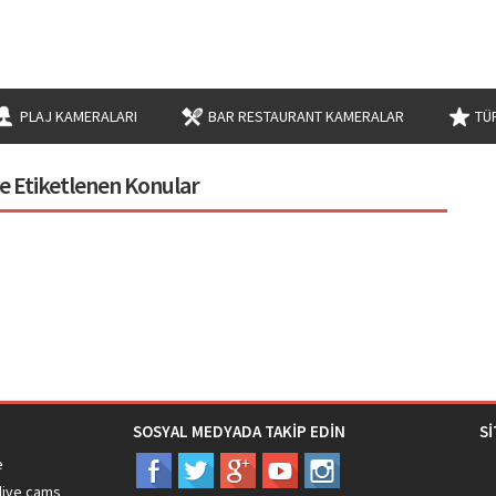
PLAJ KAMERALARI
BAR RESTAURANT KAMERALAR
TÜ
ile Etiketlenen Konular
SOSYAL MEDYADA TAKİP EDİN
S
e
live cams