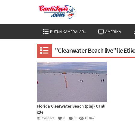
BÜTÜN KAMERALAR..
AMERIKA
"Clearwater Beach live" ile Eti
Florida Clearwater Beach (plaj) Canlı
izle
7 yıl önce
0
0
11.047