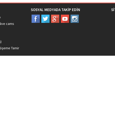
SOSYAL MEDYADA TAKİP EDİN
S
e
live cams
ı
m)
döşeme Tamir