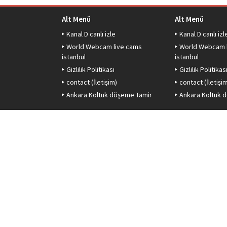
Alt Menü
Alt Menü
Kanal D canlı izle
Kanal D canlı izl
World Webcam live cams
World Webcam 
istanbul
istanbul
Gizlilik Politikası
Gizlilik Politikas
contact (İletişim)
contact (İletişi
Ankara Koltuk döşeme Tamir
Ankara Koltuk 