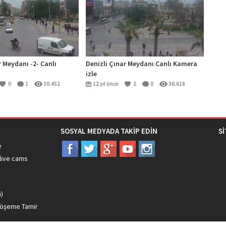
r Meydanı -2- Canlı
Denizli Çınar Meydanı Canlı Kamera
izle
0
1
30.452
12 yıl önce
2
0
36.618
SOSYAL MEDYADA TAKİP EDİN
S
e
live cams
ı
m)
döşeme Tamir