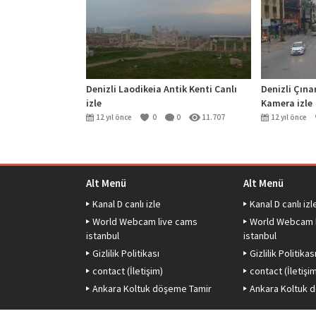
Denizli Laodikeia Antik Kenti Canlı
Denizli Çına
izle
Kamera izle
12 yıl önce
0
0
11.707
12 yıl önce
Alt Menü
Alt Menü
Kanal D canlı izle
Kanal D canlı izl
World Webcam live cams
World Webcam 
istanbul
istanbul
Gizlilik Politikası
Gizlilik Politikas
contact (İletişim)
contact (İletişi
Ankara Koltuk döşeme Tamir
Ankara Koltuk 