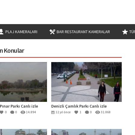
PLAJ KAMERALARI
BAR RESTAURANT KAMERALAR
TÜ
nen Konular
iPınar Parkı Canlı izle
Denizli Çamlık Parkı Canlı izle
0
0
14.894
12 yıl önce
1
0
32.868