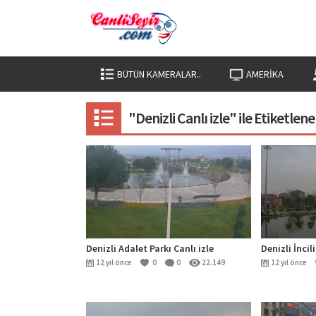
BÜTÜN KAMERALAR..
AMERIKA
"Denizli Canlı izle" ile Etiketle
Denizli Adalet Parkı Canlı izle
Denizli İncil
12 yıl önce
0
0
22.149
12 yıl önce