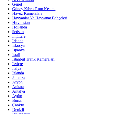
Genel
Güney Kıbrıs Rum Kesimi
Havuz Kameraları
Hayvanlar Ve Hayvanat Bahçeleri
Hırvatistan
Hollanda
iletisim
İngiltere
İrlanda
İskoçya
İspanya
İsrail
İstanbul Trafik Kameraları
İsviçre
İtalya
İzlanda
Jamaika
Afyon
Ankara
Antalya
Aydın
Bursa
Çankırı
Denizli