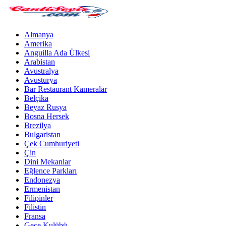
Almanya
Amerika
Anguilla Ada Ülkesi
Arabistan
Avustralya
Avusturya
Bar Restaurant Kameralar
Belçika
Beyaz Rusya
Bosna Hersek
Brezilya
Bulgaristan
Çek Cumhuriyeti
Çin
Dini Mekanlar
Eğlence Parkları
Endonezya
Ermenistan
Filipinler
Filistin
Fransa
Gece Kulübü