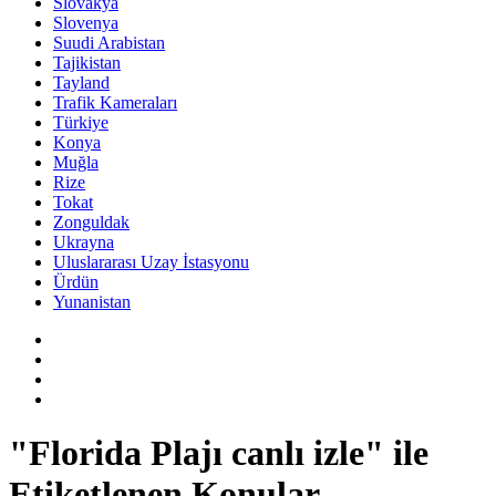
Slovakya
Slovenya
Suudi Arabistan
Tajikistan
Tayland
Trafik Kameraları
Türkiye
Konya
Muğla
Rize
Tokat
Zonguldak
Ukrayna
Uluslararası Uzay İstasyonu
Ürdün
Yunanistan
"Florida Plajı canlı izle" ile
Etiketlenen Konular