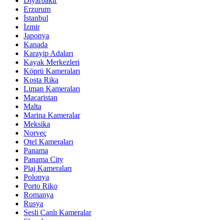
Diyarbakır
Erzurum
İstanbul
İzmir
Japonya
Kanada
Karayip Adaları
Kayak Merkezleri
Köprü Kameraları
Kosta Rika
Liman Kameraları
Macaristan
Malta
Marina Kameralar
Meksika
Norveç
Otel Kameraları
Panama
Panama City
Plaj Kameraları
Polonya
Porto Riko
Romanya
Rusya
Sesli Canlı Kameralar