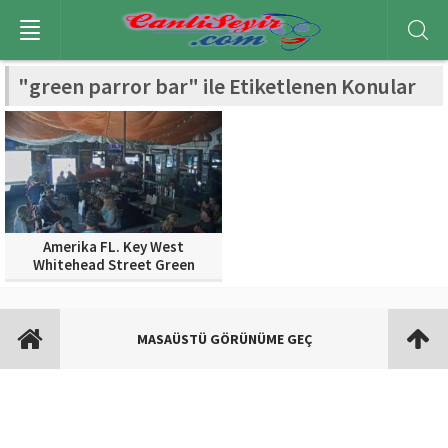
"green parror bar" ile Etiketlenen Konular
Amerika FL. Key West
Whitehead Street Green
Parrot Bar -1- Canlı Müzik İzle
Dinle..
MASAÜSTÜ GÖRÜNÜME GEÇ