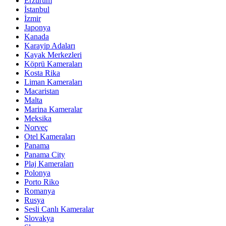
Erzurum
İstanbul
İzmir
Japonya
Kanada
Karayip Adaları
Kayak Merkezleri
Köprü Kameraları
Kosta Rika
Liman Kameraları
Macaristan
Malta
Marina Kameralar
Meksika
Norveç
Otel Kameraları
Panama
Panama City
Plaj Kameraları
Polonya
Porto Riko
Romanya
Rusya
Sesli Canlı Kameralar
Slovakya