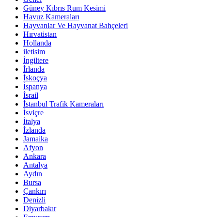
Güney Kıbrıs Rum Kesimi
Havuz Kameraları
Hayvanlar Ve Hayvanat Bahçeleri
Hırvatistan
Hollanda
iletisim
İngiltere
İrlanda
İskoçya
İspanya
İsrail
İstanbul Trafik Kameraları
İsviçre
İtalya
İzlanda
Jamaika
Afyon
Ankara
Antalya
Aydın
Bursa
Çankırı
Denizli
Diyarbakır