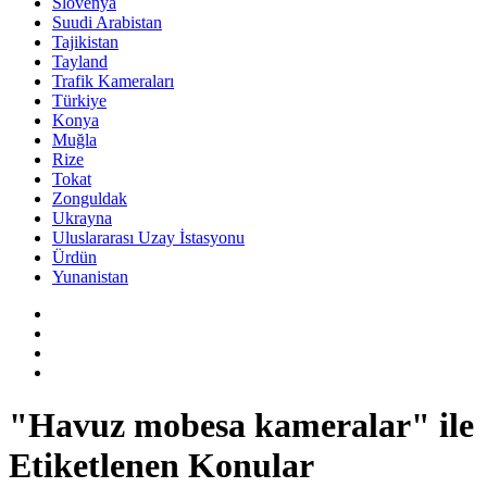
Slovenya
Suudi Arabistan
Tajikistan
Tayland
Trafik Kameraları
Türkiye
Konya
Muğla
Rize
Tokat
Zonguldak
Ukrayna
Uluslararası Uzay İstasyonu
Ürdün
Yunanistan
"Havuz mobesa kameralar" ile
Etiketlenen Konular