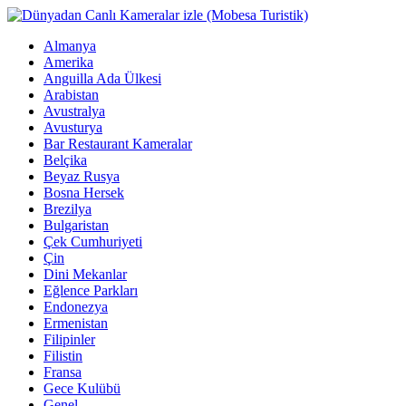
Almanya
Amerika
Anguilla Ada Ülkesi
Arabistan
Avustralya
Avusturya
Bar Restaurant Kameralar
Belçika
Beyaz Rusya
Bosna Hersek
Brezilya
Bulgaristan
Çek Cumhuriyeti
Çin
Dini Mekanlar
Eğlence Parkları
Endonezya
Ermenistan
Filipinler
Filistin
Fransa
Gece Kulübü
Genel