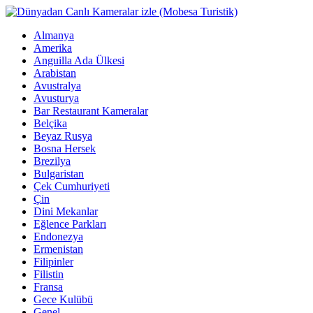
Almanya
Amerika
Anguilla Ada Ülkesi
Arabistan
Avustralya
Avusturya
Bar Restaurant Kameralar
Belçika
Beyaz Rusya
Bosna Hersek
Brezilya
Bulgaristan
Çek Cumhuriyeti
Çin
Dini Mekanlar
Eğlence Parkları
Endonezya
Ermenistan
Filipinler
Filistin
Fransa
Gece Kulübü
Genel