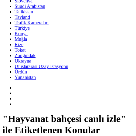
Slovenya
Suudi Arabistan
Tajikistan
Tayland
Trafik Kameraları
Türkiye
Konya
Muğla
Rize
Tokat
Zonguldak
Ukrayna
Uluslararası Uzay İstasyonu
Ürdün
Yunanistan
"Hayvanat bahçesi canlı izle"
ile Etiketlenen Konular