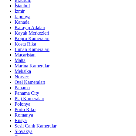
Erzurum
İstanbul
İzmir
Japonya
Kanada
Karayip Adaları
Kayak Merkezleri
Köprü Kameraları
Kosta Rika
Liman Kameraları
Macaristan
Malta
Marina Kameralar
Meksika
Norveç
Otel Kameraları
Panama
Panama City
Plaj Kameraları
Polonya
Porto Riko
Romanya
Rusya
Sesli Canlı Kameralar
Slovakya