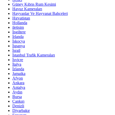
Güney Kıbrıs Rum Kesimi
Havuz Kameraları
Hayvanlar Ve Hayvanat Bahçeleri
Hırvatistan
Hollanda
iletisim
İngiltere
İrlanda
İskoçya
İspanya
İsrail
İstanbul Trafik Kameraları
İsviçre
İtalya
İzlanda
Jamaika
Afyon
Ankara
Antalya
Aydın
Bursa
Çankırı
Denizli
Diyarbakır