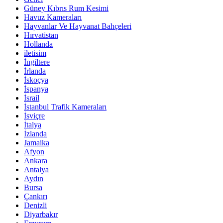
Güney Kıbrıs Rum Kesimi
Havuz Kameraları
Hayvanlar Ve Hayvanat Bahçeleri
Hırvatistan
Hollanda
iletisim
İngiltere
İrlanda
İskoçya
İspanya
İsrail
İstanbul Trafik Kameraları
İsviçre
İtalya
İzlanda
Jamaika
Afyon
Ankara
Antalya
Aydın
Bursa
Çankırı
Denizli
Diyarbakır