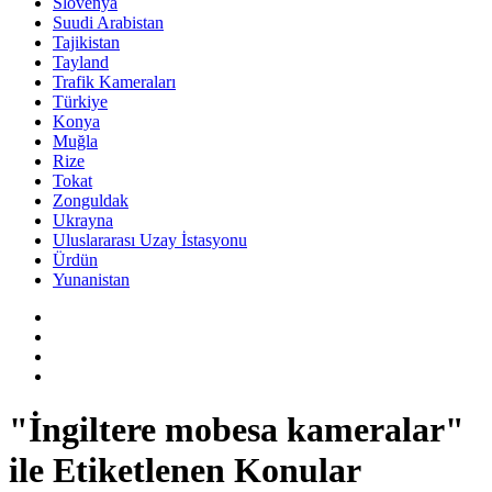
Slovenya
Suudi Arabistan
Tajikistan
Tayland
Trafik Kameraları
Türkiye
Konya
Muğla
Rize
Tokat
Zonguldak
Ukrayna
Uluslararası Uzay İstasyonu
Ürdün
Yunanistan
"İngiltere mobesa kameralar"
ile Etiketlenen Konular