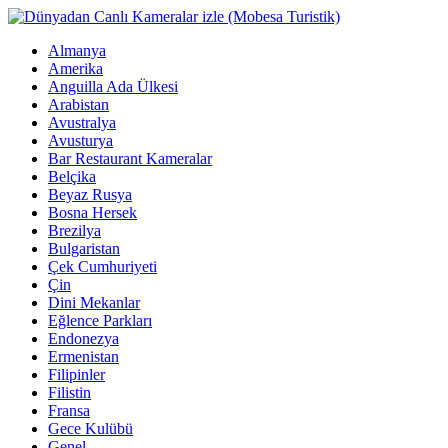
Almanya
Amerika
Anguilla Ada Ülkesi
Arabistan
Avustralya
Avusturya
Bar Restaurant Kameralar
Belçika
Beyaz Rusya
Bosna Hersek
Brezilya
Bulgaristan
Çek Cumhuriyeti
Çin
Dini Mekanlar
Eğlence Parkları
Endonezya
Ermenistan
Filipinler
Filistin
Fransa
Gece Kulübü
Genel