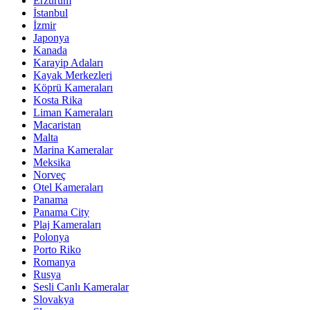
Erzurum
İstanbul
İzmir
Japonya
Kanada
Karayip Adaları
Kayak Merkezleri
Köprü Kameraları
Kosta Rika
Liman Kameraları
Macaristan
Malta
Marina Kameralar
Meksika
Norveç
Otel Kameraları
Panama
Panama City
Plaj Kameraları
Polonya
Porto Riko
Romanya
Rusya
Sesli Canlı Kameralar
Slovakya