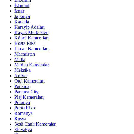
Erzurum
İstanbul
İzmir
Japonya
Kanada
Karayip Adaları
Kayak Merkezleri
Köprü Kameraları
Kosta Rika
Liman Kameraları
Macaristan
Malta
Marina Kameralar
Meksika
Norveç
Otel Kameraları
Panama
Panama City
Plaj Kameraları
Polonya
Porto Riko
Romanya
Rusya
Sesli Canlı Kameralar
Slovakya