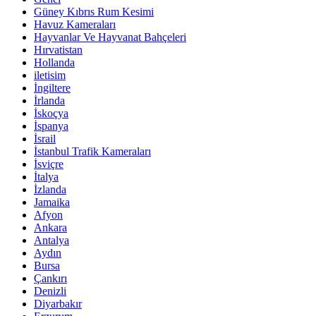
Güney Kıbrıs Rum Kesimi
Havuz Kameraları
Hayvanlar Ve Hayvanat Bahçeleri
Hırvatistan
Hollanda
iletisim
İngiltere
İrlanda
İskoçya
İspanya
İsrail
İstanbul Trafik Kameraları
İsviçre
İtalya
İzlanda
Jamaika
Afyon
Ankara
Antalya
Aydın
Bursa
Çankırı
Denizli
Diyarbakır