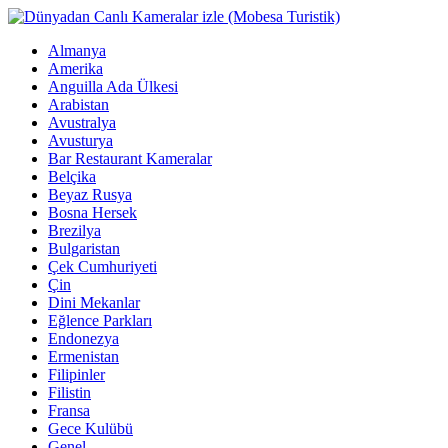
Almanya
Amerika
Anguilla Ada Ülkesi
Arabistan
Avustralya
Avusturya
Bar Restaurant Kameralar
Belçika
Beyaz Rusya
Bosna Hersek
Brezilya
Bulgaristan
Çek Cumhuriyeti
Çin
Dini Mekanlar
Eğlence Parkları
Endonezya
Ermenistan
Filipinler
Filistin
Fransa
Gece Kulübü
Genel