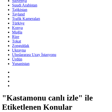
Slovenya
Suudi Arabistan
Tajikistan
Tayland
Trafik Kameraları
Türkiye
Konya
Muğla
Rize
Tokat
Zonguldak
Ukrayna
Uluslararası Uzay İstasyonu
Ürdün
Yunanistan
"Kastamonu canlı izle" ile
Etiketlenen Konular