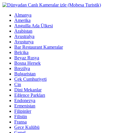
Almanya
Amerika
Anguilla Ada Ülkesi
Arabistan
Avustralya
Avusturya
Bar Restaurant Kameralar
Belçika
Beyaz Rusya
Bosna Hersek
Brezilya
Bulgaristan
Çek Cumhuriyeti
Çin
Dini Mekanlar
Eğlence Parkları
Endonezya
Ermenistan
Filipinler
Filistin
Fransa
Gece Kulübü
Genel