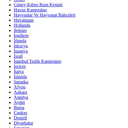
Güney Kıbrıs Rum Kesimi
Havuz Kameraları
Hayvanlar Ve Hayvanat Bahçeleri
Hırvatistan
Hollanda
iletisim
İngiltere
İrlanda
İskoçya
İspanya
İsrail
İstanbul Trafik Kameraları
İsviçre
İtalya
İzlanda
Jamaika
Afyon
Ankara
Antalya
Aydın
Bursa
Çankırı
Denizli
Diyarbakır