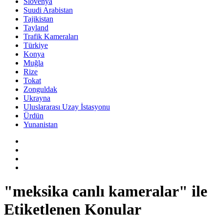
Slovenya
Suudi Arabistan
Tajikistan
Tayland
Trafik Kameraları
Türkiye
Konya
Muğla
Rize
Tokat
Zonguldak
Ukrayna
Uluslararası Uzay İstasyonu
Ürdün
Yunanistan
"meksika canlı kameralar" ile
Etiketlenen Konular