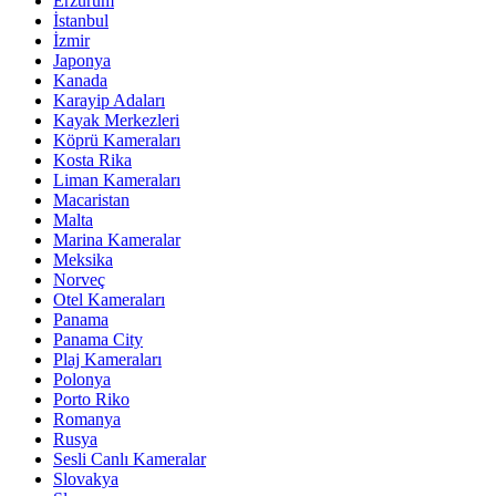
Erzurum
İstanbul
İzmir
Japonya
Kanada
Karayip Adaları
Kayak Merkezleri
Köprü Kameraları
Kosta Rika
Liman Kameraları
Macaristan
Malta
Marina Kameralar
Meksika
Norveç
Otel Kameraları
Panama
Panama City
Plaj Kameraları
Polonya
Porto Riko
Romanya
Rusya
Sesli Canlı Kameralar
Slovakya