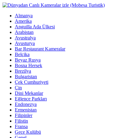
Almanya
Amerika
Anguilla Ada Ülkesi
Arabistan
Avustralya
Avusturya
Bar Restaurant Kameralar
Belçika
Beyaz Rusya
Bosna Hersek
Brezilya
Bulgaristan
Çek Cumhuriyeti
Çin
Dini Mekanlar
Eğlence Parkları
Endonezya
Ermenistan
Filipinler
Filistin
Fransa
Gece Kulübü
Genel