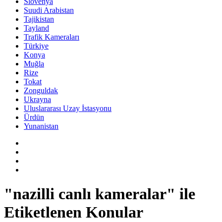
Slovenya
Suudi Arabistan
Tajikistan
Tayland
Trafik Kameraları
Türkiye
Konya
Muğla
Rize
Tokat
Zonguldak
Ukrayna
Uluslararası Uzay İstasyonu
Ürdün
Yunanistan
"nazilli canlı kameralar" ile
Etiketlenen Konular