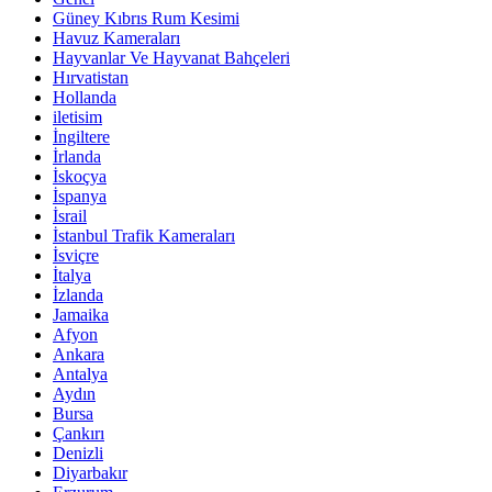
Güney Kıbrıs Rum Kesimi
Havuz Kameraları
Hayvanlar Ve Hayvanat Bahçeleri
Hırvatistan
Hollanda
iletisim
İngiltere
İrlanda
İskoçya
İspanya
İsrail
İstanbul Trafik Kameraları
İsviçre
İtalya
İzlanda
Jamaika
Afyon
Ankara
Antalya
Aydın
Bursa
Çankırı
Denizli
Diyarbakır