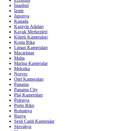
Erzurum
İstanbul
İzmir
Japonya
Kanada
Karayip Adaları
Kayak Merkezleri
Köprü Kameraları
Kosta Rika
Liman Kameraları
Macaristan
Malta
Marina Kameralar
Meksika
Norveç
Otel Kameraları
Panama
Panama City
Plaj Kameraları
Polonya
Porto Riko
Romanya
Rusya
Sesli Canlı Kameralar
Slovakya