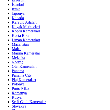
Erzurum
İstanbul
İzmir
Japonya
Kanada
Karayip Adaları
Kayak Merkezleri
Köprü Kameraları
Kosta Rika
Liman Kameraları
Macaristan
Malta
Marina Kameralar
Meksika
Norveç
Otel Kameraları
Panama
Panama City
Plaj Kameraları
Polonya
Porto Riko
Romanya
Rusya
Sesli Canlı Kameralar
Slovakya