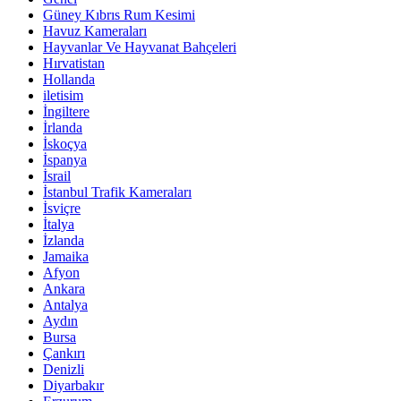
Güney Kıbrıs Rum Kesimi
Havuz Kameraları
Hayvanlar Ve Hayvanat Bahçeleri
Hırvatistan
Hollanda
iletisim
İngiltere
İrlanda
İskoçya
İspanya
İsrail
İstanbul Trafik Kameraları
İsviçre
İtalya
İzlanda
Jamaika
Afyon
Ankara
Antalya
Aydın
Bursa
Çankırı
Denizli
Diyarbakır