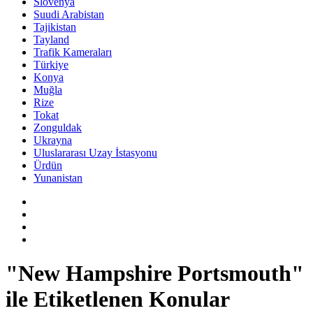
Slovenya
Suudi Arabistan
Tajikistan
Tayland
Trafik Kameraları
Türkiye
Konya
Muğla
Rize
Tokat
Zonguldak
Ukrayna
Uluslararası Uzay İstasyonu
Ürdün
Yunanistan
"New Hampshire Portsmouth"
ile Etiketlenen Konular