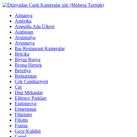
Almanya
Amerika
Anguilla Ada Ülkesi
Arabistan
Avustralya
Avusturya
Bar Restaurant Kameralar
Belçika
Beyaz Rusya
Bosna Hersek
Brezilya
Bulgaristan
Çek Cumhuriyeti
Çin
Dini Mekanlar
Eğlence Parkları
Endonezya
Ermenistan
Filipinler
Filistin
Fransa
Gece Kulübü
Genel