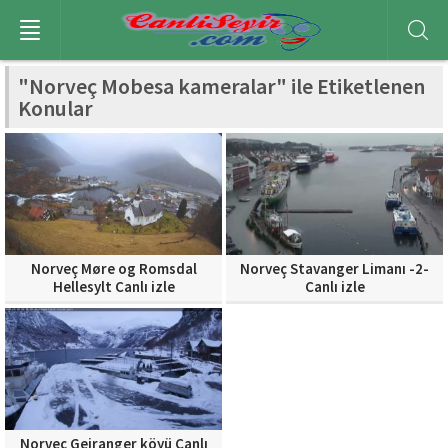
"Norveç Mobesa kameralar" ile Etiketlenen
Konular
Norveç Møre og Romsdal
Norveç Stavanger Limanı -2-
Hellesylt Canlı izle
Canlı izle
Norveç Geiranger köyü Canlı