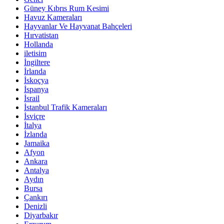
Güney Kıbrıs Rum Kesimi
Havuz Kameraları
Hayvanlar Ve Hayvanat Bahçeleri
Hırvatistan
Hollanda
iletisim
İngiltere
İrlanda
İskoçya
İspanya
İsrail
İstanbul Trafik Kameraları
İsviçre
İtalya
İzlanda
Jamaika
Afyon
Ankara
Antalya
Aydın
Bursa
Çankırı
Denizli
Diyarbakır