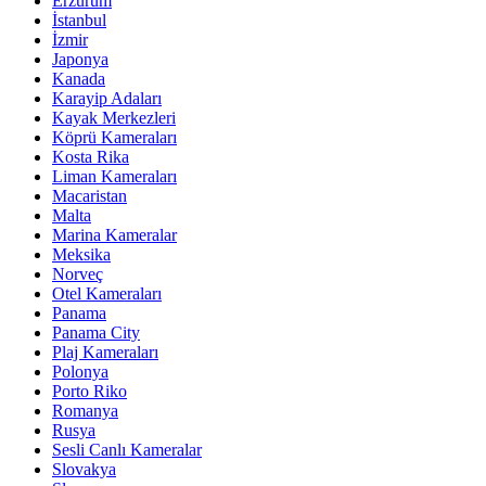
Erzurum
İstanbul
İzmir
Japonya
Kanada
Karayip Adaları
Kayak Merkezleri
Köprü Kameraları
Kosta Rika
Liman Kameraları
Macaristan
Malta
Marina Kameralar
Meksika
Norveç
Otel Kameraları
Panama
Panama City
Plaj Kameraları
Polonya
Porto Riko
Romanya
Rusya
Sesli Canlı Kameralar
Slovakya