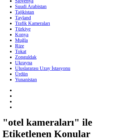
Slovenya
Suudi Arabistan
Tajikistan
Tayland
Trafik Kameraları
Türkiye
Konya
Muğla
Rize
Tokat
Zonguldak
Ukrayna
Uluslararası Uzay İstasyonu
Ürdün
Yunanistan
"otel kameraları" ile
Etiketlenen Konular