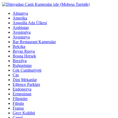
Almanya
Amerika
Anguilla Ada Ülkesi
Arabistan
Avustralya
Avusturya
Bar Restaurant Kameralar
Belçika
Beyaz Rusya
Bosna Hersek
Brezilya
Bulgaristan
Çek Cumhuriyeti
Çin
Dini Mekanlar
Eğlence Parkları
Endonezya
Ermenistan
Filipinler
Filistin
Fransa
Gece Kulübü
Genel