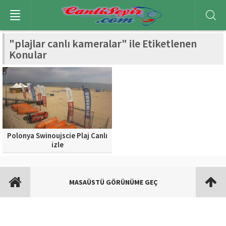
"plajlar canlı kameralar" ile Etiketlenen
Konular
Polonya Swinoujscie Plaj Canlı
izle
MASAÜSTÜ GÖRÜNÜME GEÇ