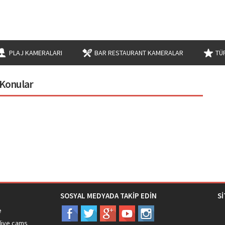
PLAJ KAMERALARI
BAR RESTAURANT KAMERALAR
TÜ
 Konular
SOSYAL MEDYADA TAKİP EDİN
S
e
live cams