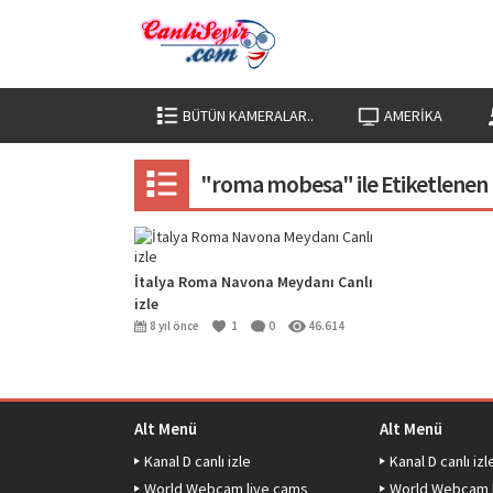
BÜTÜN KAMERALAR..
AMERIKA
"roma mobesa" ile Etiketlenen
İtalya Roma Navona Meydanı Canlı
izle
8 yıl önce
1
0
46.614
Alt Menü
Alt Menü
Kanal D canlı izle
Kanal D canlı izl
World Webcam live cams
World Webcam 