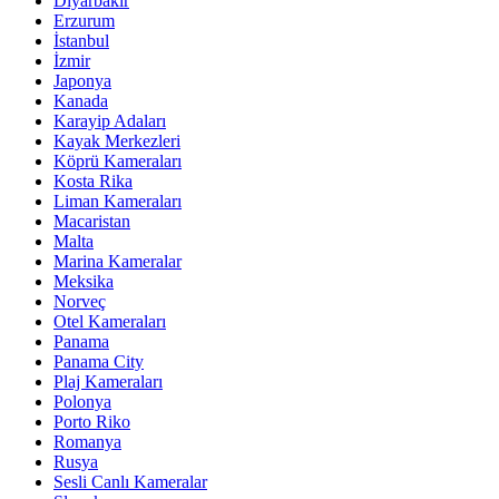
Diyarbakır
Erzurum
İstanbul
İzmir
Japonya
Kanada
Karayip Adaları
Kayak Merkezleri
Köprü Kameraları
Kosta Rika
Liman Kameraları
Macaristan
Malta
Marina Kameralar
Meksika
Norveç
Otel Kameraları
Panama
Panama City
Plaj Kameraları
Polonya
Porto Riko
Romanya
Rusya
Sesli Canlı Kameralar