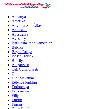
Almanya
Amerika
Anguilla Ada Ülkesi
Arabistan
Avustralya
Avusturya
Bar Restaurant Kameralar
Belçika
Beyaz Rusya
Bosna Hersek
Brezilya
Bulgaristan
Çek Cumhuriyeti
Çin
Dini Mekanlar
Eğlence Parkları
Endonezya
Ermenistan
Filipinler
Filistin
Fransa
Gece Kulübü