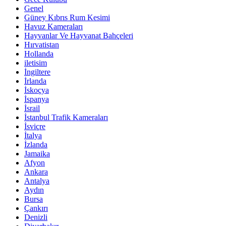
Genel
Güney Kıbrıs Rum Kesimi
Havuz Kameraları
Hayvanlar Ve Hayvanat Bahçeleri
Hırvatistan
Hollanda
iletisim
İngiltere
İrlanda
İskoçya
İspanya
İsrail
İstanbul Trafik Kameraları
İsviçre
İtalya
İzlanda
Jamaika
Afyon
Ankara
Antalya
Aydın
Bursa
Çankırı
Denizli