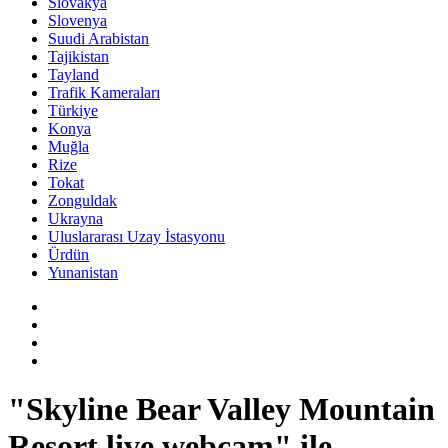
Slovakya
Slovenya
Suudi Arabistan
Tajikistan
Tayland
Trafik Kameraları
Türkiye
Konya
Muğla
Rize
Tokat
Zonguldak
Ukrayna
Uluslararası Uzay İstasyonu
Ürdün
Yunanistan
"Skyline Bear Valley Mountain
Resort live webcam" ile