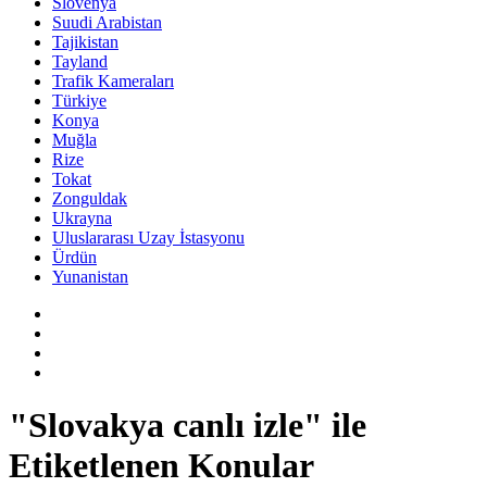
Slovenya
Suudi Arabistan
Tajikistan
Tayland
Trafik Kameraları
Türkiye
Konya
Muğla
Rize
Tokat
Zonguldak
Ukrayna
Uluslararası Uzay İstasyonu
Ürdün
Yunanistan
"Slovakya canlı izle" ile
Etiketlenen Konular