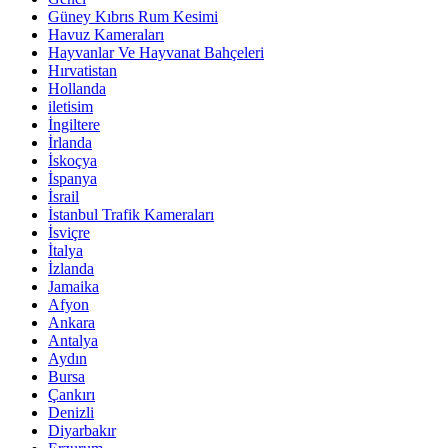
Güney Kıbrıs Rum Kesimi
Havuz Kameraları
Hayvanlar Ve Hayvanat Bahçeleri
Hırvatistan
Hollanda
iletisim
İngiltere
İrlanda
İskoçya
İspanya
İsrail
İstanbul Trafik Kameraları
İsviçre
İtalya
İzlanda
Jamaika
Afyon
Ankara
Antalya
Aydın
Bursa
Çankırı
Denizli
Diyarbakır