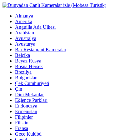
Almanya
Amerika
Anguilla Ada Ülkesi
Arabistan
Avustralya
Avusturya
Bar Restaurant Kameralar
Belçika
Beyaz Rusya
Bosna Hersek
Brezilya
Bulgaristan
Çek Cumhuriyeti
Çin
Dini Mekanlar
Eğlence Parkları
Endonezya
Ermenistan
Filipinler
Filistin
Fransa
Gece Kulübü
Genel