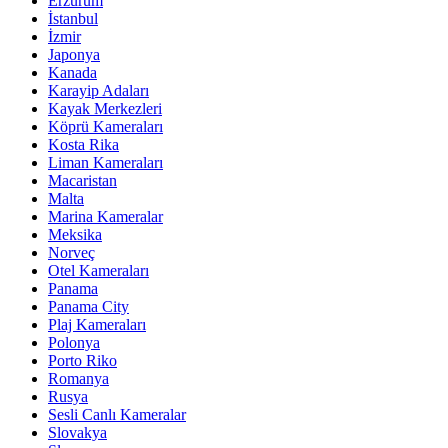
Erzurum
İstanbul
İzmir
Japonya
Kanada
Karayip Adaları
Kayak Merkezleri
Köprü Kameraları
Kosta Rika
Liman Kameraları
Macaristan
Malta
Marina Kameralar
Meksika
Norveç
Otel Kameraları
Panama
Panama City
Plaj Kameraları
Polonya
Porto Riko
Romanya
Rusya
Sesli Canlı Kameralar
Slovakya