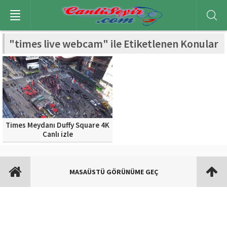
"times live webcam" ile Etiketlenen Konular
Times Meydanı Duffy Square 4K
Canlı izle
MASAÜSTÜ GÖRÜNÜME GEÇ