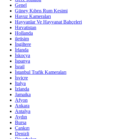
Genel
Güney Kıbrıs Rum Kesimi
Havuz Kameraları
Hayvanlar Ve Hayvanat Bahçeleri
Hırvatistan
Hollanda
iletisim
İngiltere
İrlanda
İskoçya
İspanya
İsrail
İstanbul Trafik Kameraları
İsviçre
İtalya
İzlanda
Jamaika
Afyon
Ankara
Antalya
Aydın
Bursa
Çankırı
Denizli