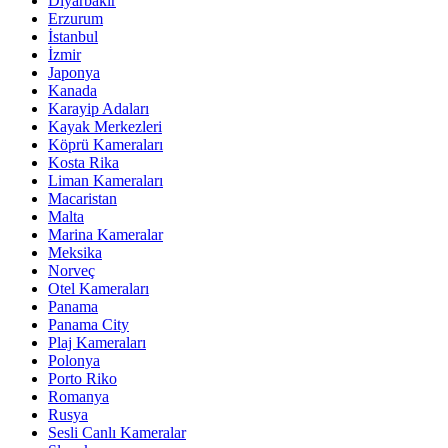
Diyarbakır
Erzurum
İstanbul
İzmir
Japonya
Kanada
Karayip Adaları
Kayak Merkezleri
Köprü Kameraları
Kosta Rika
Liman Kameraları
Macaristan
Malta
Marina Kameralar
Meksika
Norveç
Otel Kameraları
Panama
Panama City
Plaj Kameraları
Polonya
Porto Riko
Romanya
Rusya
Sesli Canlı Kameralar