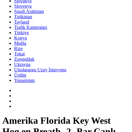
Slovakya
Slovenya
Suudi Arabistan
Tajikistan
Tayland
Trafik Kameraları
Türkiye
Konya
Muğla
Rize
Tokat
Zonguldak
Ukrayna
Uluslararası Uzay İstasyonu
Ürdün
Yunanistan
Amerika Florida Key West
Hog en Breath -2- Bar Canlı