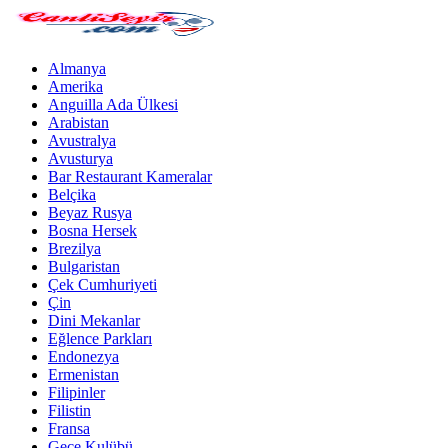
Almanya
Amerika
Anguilla Ada Ülkesi
Arabistan
Avustralya
Avusturya
Bar Restaurant Kameralar
Belçika
Beyaz Rusya
Bosna Hersek
Brezilya
Bulgaristan
Çek Cumhuriyeti
Çin
Dini Mekanlar
Eğlence Parkları
Endonezya
Ermenistan
Filipinler
Filistin
Fransa
Gece Kulübü