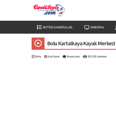
BÜTÜN KAMERALAR..
AMERIKA
Bolu Kartalkaya Kayak Merkezi C
Bolu
6 yıl önce
Yorum yok
30.518 izlenme