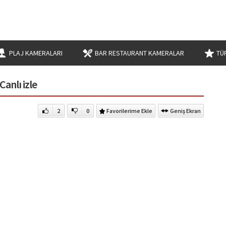
PLAJ KAMERALARI
BAR RESTAURANT KAMERALAR
TÜ
anlı izle
2
0
Favorilerime Ekle
Geniş Ekran