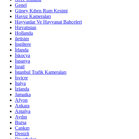
Genel
Güney Kıbrıs Rum Kesimi
Havuz Kameraları
Hayvanlar Ve Hayvanat Bahçeleri
Hırvatistan
Hollanda
iletisim
İngiltere
İrlanda
İskoçya
İspanya
İsrail
İstanbul Trafik Kameraları
İsviçre
İtalya
İzlanda
Jamaika
Afyon
Ankara
Antalya
Aydın
Bursa
Çankırı
Denizli