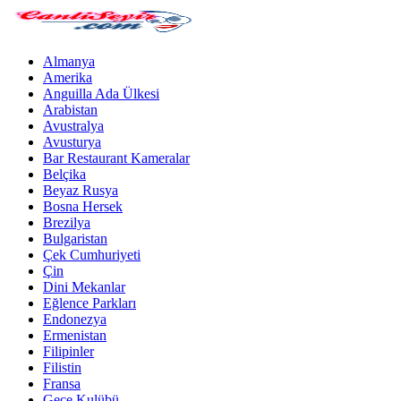
Almanya
Amerika
Anguilla Ada Ülkesi
Arabistan
Avustralya
Avusturya
Bar Restaurant Kameralar
Belçika
Beyaz Rusya
Bosna Hersek
Brezilya
Bulgaristan
Çek Cumhuriyeti
Çin
Dini Mekanlar
Eğlence Parkları
Endonezya
Ermenistan
Filipinler
Filistin
Fransa
Gece Kulübü