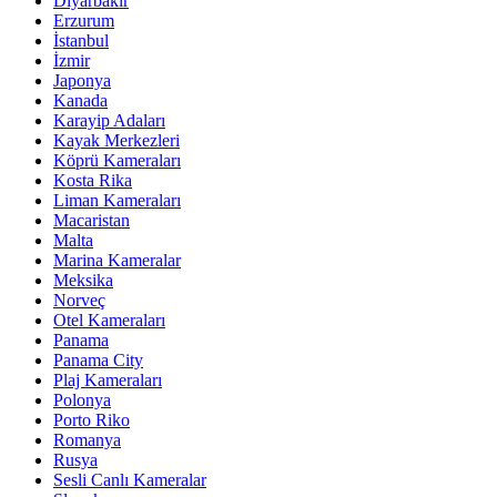
Diyarbakır
Erzurum
İstanbul
İzmir
Japonya
Kanada
Karayip Adaları
Kayak Merkezleri
Köprü Kameraları
Kosta Rika
Liman Kameraları
Macaristan
Malta
Marina Kameralar
Meksika
Norveç
Otel Kameraları
Panama
Panama City
Plaj Kameraları
Polonya
Porto Riko
Romanya
Rusya
Sesli Canlı Kameralar