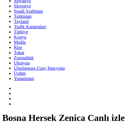
Slovakya
Slovenya
Suudi Arabistan
Tajikistan
Tayland
Trafik Kameraları
Türkiye
Konya
Muğla
Rize
Tokat
Zonguldak
Ukrayna
Uluslararası Uzay İstasyonu
Ürdün
Yunanistan
Bosna Hersek Zenica Canlı izle