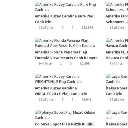
Amerika Kuzey Carolina Kure Plajı
Amerika Flo
Canlı izle
Schooners -
12 yıl önce
0
0
112.334
12 yıl önce
Amerika Florida Panama Plajı
Amerika FL. 
Emerald View Resorts Canlı Kamera
Havuzu Canlı
9 yıl önce
1
0
82.699
8 yıl önce
Amerika Kuzey Karolina
İtalya Roma 
WRIGHTSVILLE Plajı Canlı izle
Canlı izle
12 yıl önce
0
0
63.949
13 yıl önce
Polonya Sopot Plajı Müzik Kulübü
İtalya Roma