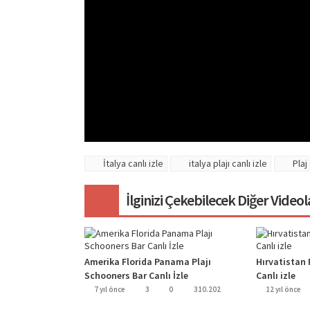
İtalya canlı izle
italya plajı canlı izle
Plaj 
İlginizi Çekebilecek Diğer Videol
Amerika Florida Panama Plajı
Hırvatistan 
Schooners Bar Canlı İzle
Canlı izle
7 yıl önce
3
0
310.202
12 yıl önce