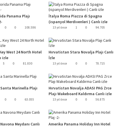
rida Panama Plajı
İtalya Roma Piazza di Spagna
2-
(ispanyol Merdivenleri ) Canlı izle
0
0
108.586
13 yıl önce
1
0
94.705
Key West 24 North Hotel
Hırvatistan Stara Novalja Plajı Canlı
 izle
İzle
5
0
81.830
13 yıl önce
0
0
78.715
Santa Marinella Plajı
Hırvatistan Novalja ADASI PAG Zrce
Plajı Wakeboard Kaldırma Canlı izle
0
0
63.055
13 yıl önce
0
0
56.875
 Navona Meydanı Canlı
Amerika Panama Holiday Inn Hotel