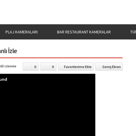
PLAJ KAMERALARI
BAR RESTAURANT KAMERALAR
TÜ
nlı İzle
65 izlenme
0
0
Favorilerime Ekle
Geniş Ekran
ound