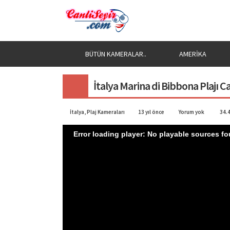
BÜTÜN KAMERALAR..
AMERIKA
İtalya Marina di Bibbona Plajı Ca
İtalya
,
Plaj Kameraları
13 yıl önce
Yorum yok
34.4
Error loading player: No playable sources f