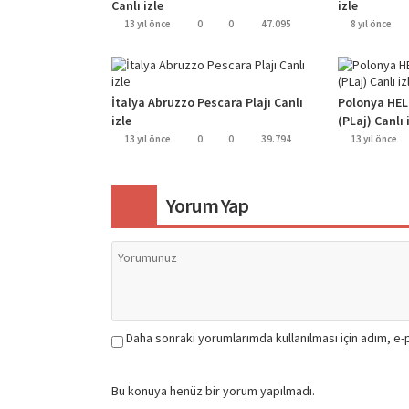
Canlı izle
izle
13 yıl önce
0
0
47.095
8 yıl önce
İtalya Abruzzo Pescara Plajı Canlı
Polonya HEL 
izle
(PLaj) Canlı 
13 yıl önce
0
0
39.794
13 yıl önce
Yorum Yap
Daha sonraki yorumlarımda kullanılması için adım, e-
Bu konuya henüz bir yorum yapılmadı.