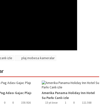
canlı izle
plaj mobesa kameralar
ar
Pag Adası Gajac Plajı
Amerika Panama Holiday Inn Hotel
Su Parkı Canlı izle
0
0
158.926
13 yıl önce
1
0
121.568