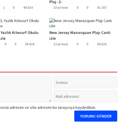
Plaj -2-
1
0
46.614
13 yıl önce
0
0
41.167
Yazlık Kitesurf Okulu
New Jersey Manasquan Plajı Canlı
izle
izle
0
0
38.618
12 yıl önce
0
0
36.820
posta adresim ve site adresim bu tarayıcıya kaydedilsin.