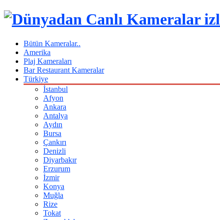
Bütün Kameralar..
Amerika
Plaj Kameraları
Bar Restaurant Kameralar
Türkiye
İstanbul
Afyon
Ankara
Antalya
Aydın
Bursa
Çankırı
Denizli
Diyarbakır
Erzurum
İzmir
Konya
Muğla
Rize
Tokat