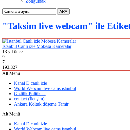
Zonguldak
"Taksim live webcam" ile Etike
İstanbul Canlı izle Mobesa Kameralar
13 yıl önce
9
7
193.327
Alt Menü
Kanal D canlı izle
World Webcam live cams istanbul
Gizlilik Politikası
contact (İletişim)
Ankara Koltuk döşeme Tamir
Alt Menü
Kanal D canlı izle
World Webcam live cams istanbul