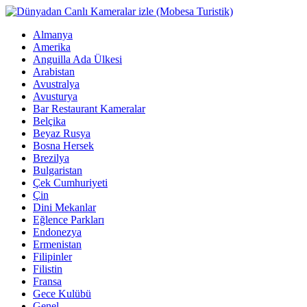
Almanya
Amerika
Anguilla Ada Ülkesi
Arabistan
Avustralya
Avusturya
Bar Restaurant Kameralar
Belçika
Beyaz Rusya
Bosna Hersek
Brezilya
Bulgaristan
Çek Cumhuriyeti
Çin
Dini Mekanlar
Eğlence Parkları
Endonezya
Ermenistan
Filipinler
Filistin
Fransa
Gece Kulübü
Genel