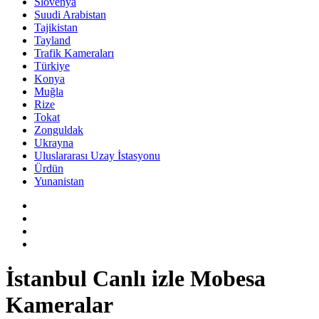
Slovenya
Suudi Arabistan
Tajikistan
Tayland
Trafik Kameraları
Türkiye
Konya
Muğla
Rize
Tokat
Zonguldak
Ukrayna
Uluslararası Uzay İstasyonu
Ürdün
Yunanistan
İstanbul Canlı izle Mobesa
Kameralar