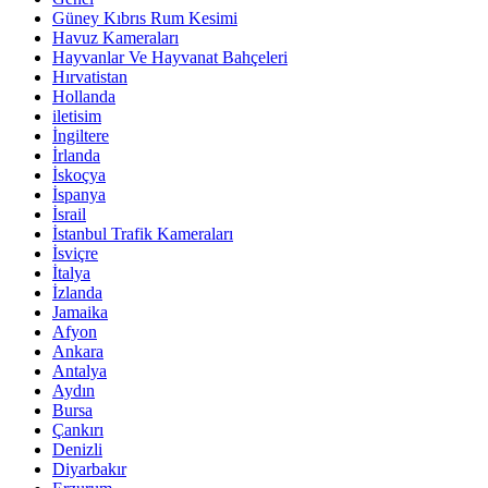
Güney Kıbrıs Rum Kesimi
Havuz Kameraları
Hayvanlar Ve Hayvanat Bahçeleri
Hırvatistan
Hollanda
iletisim
İngiltere
İrlanda
İskoçya
İspanya
İsrail
İstanbul Trafik Kameraları
İsviçre
İtalya
İzlanda
Jamaika
Afyon
Ankara
Antalya
Aydın
Bursa
Çankırı
Denizli
Diyarbakır