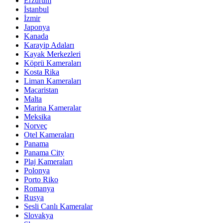
Erzurum
İstanbul
İzmir
Japonya
Kanada
Karayip Adaları
Kayak Merkezleri
Köprü Kameraları
Kosta Rika
Liman Kameraları
Macaristan
Malta
Marina Kameralar
Meksika
Norveç
Otel Kameraları
Panama
Panama City
Plaj Kameraları
Polonya
Porto Riko
Romanya
Rusya
Sesli Canlı Kameralar
Slovakya