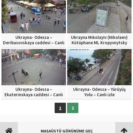
Ukrayna- Odessa –
Ukrayna Mıkolayiv (Nikolaev)
Deribasovskaya caddesi – Canlı
Kütüphane ML Kropyvnytsky
izle
Tramvay durağı
Ukrayna- Odessa –
Ukrayna- Odessa – Yürüyüş
Ekaterinskaya caddesi – Canlı
Yolu – Canlı izle
izle
1
2
MASAÜSTÜ GÖRÜNÜME GEÇ