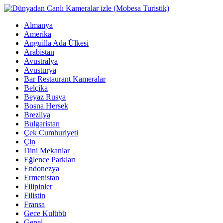
Almanya
Amerika
Anguilla Ada Ülkesi
Arabistan
Avustralya
Avusturya
Bar Restaurant Kameralar
Belçika
Beyaz Rusya
Bosna Hersek
Brezilya
Bulgaristan
Çek Cumhuriyeti
Çin
Dini Mekanlar
Eğlence Parkları
Endonezya
Ermenistan
Filipinler
Filistin
Fransa
Gece Kulübü
Genel