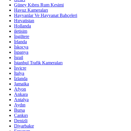
Güney Kıbrıs Rum Kesimi
Havuz Kameraları
Hayvanlar Ve Hayvanat Bahçeleri
Hırvatistan
Hollanda
iletisim
İngiltere
İrlanda
İskoçya
İspanya
İsrail
İstanbul Trafik Kameraları
İsviçre
İtalya
İzlanda
Jamaika
Afyon
Ankara
Antalya
Aydın
Bursa
Çankırı
Denizli
Diyarbakır