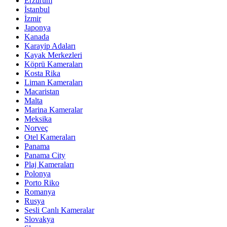
Erzurum
İstanbul
İzmir
Japonya
Kanada
Karayip Adaları
Kayak Merkezleri
Köprü Kameraları
Kosta Rika
Liman Kameraları
Macaristan
Malta
Marina Kameralar
Meksika
Norveç
Otel Kameraları
Panama
Panama City
Plaj Kameraları
Polonya
Porto Riko
Romanya
Rusya
Sesli Canlı Kameralar
Slovakya