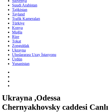
Slovenya
Suudi Arabistan
Tajikistan
Tayland
Trafik Kameraları
Türkiye
Konya
Muğla
Rize
Tokat
Zonguldak
Ukrayna
Uluslararası Uzay İstasyonu
Ürdün
Yunanistan
Ukrayna ,Odessa
Chernyakhovsky caddesi Canlı