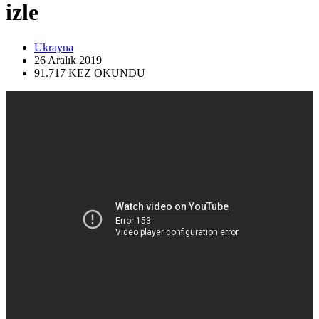
izle
Ukrayna
26 Aralık
2019
91.717
KEZ OKUNDU