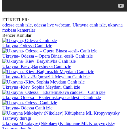
ETİKETLER:
odessa canlı izle
,
odessa live webcam
,
Ukrayna canlı izle
,
ukrayna
mobesa kameralar
Benzer Konular
Ukrayna, Odessa Canlı izle
Ukrayna- Odessa – Opera Binası -sesli- Canlı izle
Ukrayna- Kiev ,Baryshivka Canlı izle
Ukrayna- Kiev -Bağımsızlık Meydanı Canlı izle
Ukrayna -Kiev, Sophia Meydanı Canlı izle
Ukrayna- Odessa – Ekaterinskaya caddesi – Canlı izle
Ukrayna- Odessa Canlı izle
Ukrayna Mıkolayiv (Nikolaev) Kütüphane ML Kropyvnytsky
Tramvay durağı