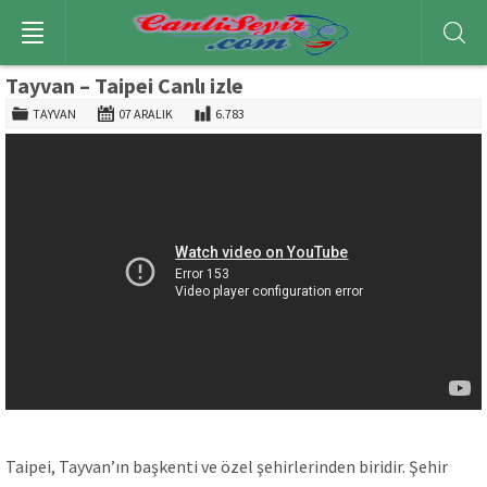
Tayvan – Taipei Canlı izle
TAYVAN
07 ARALIK
6.783
Taipei, Tayvan’ın başkenti ve özel şehirlerinden biridir. Şehir