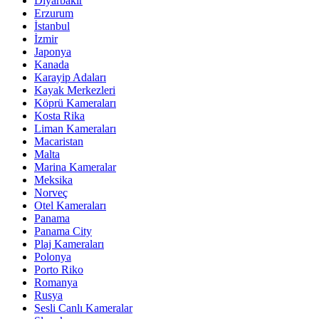
Diyarbakır
Erzurum
İstanbul
İzmir
Japonya
Kanada
Karayip Adaları
Kayak Merkezleri
Köprü Kameraları
Kosta Rika
Liman Kameraları
Macaristan
Malta
Marina Kameralar
Meksika
Norveç
Otel Kameraları
Panama
Panama City
Plaj Kameraları
Polonya
Porto Riko
Romanya
Rusya
Sesli Canlı Kameralar