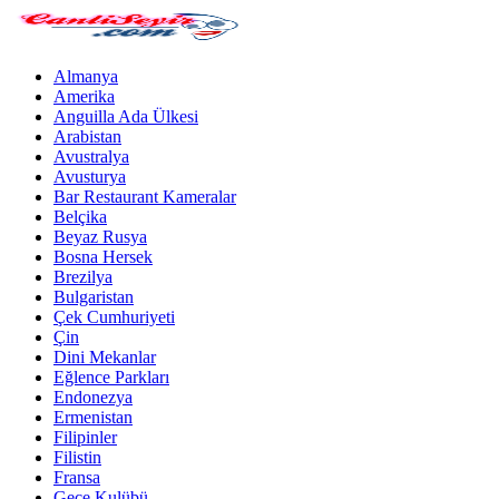
Almanya
Amerika
Anguilla Ada Ülkesi
Arabistan
Avustralya
Avusturya
Bar Restaurant Kameralar
Belçika
Beyaz Rusya
Bosna Hersek
Brezilya
Bulgaristan
Çek Cumhuriyeti
Çin
Dini Mekanlar
Eğlence Parkları
Endonezya
Ermenistan
Filipinler
Filistin
Fransa
Gece Kulübü