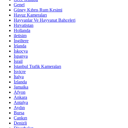
Genel
Güney Kıbrıs Rum Kesimi
Havuz Kameraları
Hayvanlar Ve Hayvanat Bahçeleri
Hırvatistan
Hollanda
iletisim
İngiltere
İrlanda
İskoçya
İspanya
İsrail
İstanbul Trafik Kameraları
İsviçre
İtalya
İzlanda
Jamaika
Afyon
Ankara
Antalya
Aydın
Bursa
Çankırı
Denizli