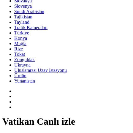
Slovakya
Slovenya
Suudi Arabistan
Tajikistan
Tayland
Trafik Kameraları
Türkiye
Konya
Muğla
Rize
Tokat
Zonguldak
Ukrayna
Uluslararası Uzay İstasyonu
Ürdün
Yunanistan
Vatikan Canlı izle